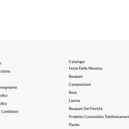
Catalogo:
o
Festa Della Mamma
nziona
Bouquet
Composizioni
nsegniamo
Rose
olicy
Laurea
licy
Bouquet Del Fiorista
 Condizioni
Prodotto Concordato Telefonicamen
Piante