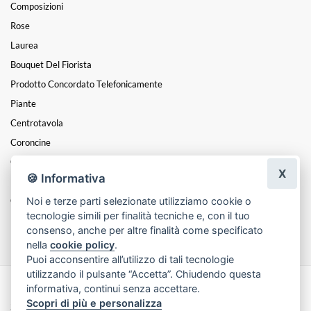
Composizioni
Rose
Laurea
Bouquet Del Fiorista
Prodotto Concordato Telefonicamente
Piante
Centrotavola
Coroncine
Cuori
X
🍪 Informativa
Mazzi
Noi e terze parti selezionate utilizziamo cookie o
Cesti
tecnologie simili per finalità tecniche e, con il tuo
Funebre
consenso, anche per altre finalità come specificato
nella
cookie policy
.
Puoi acconsentire all’utilizzo di tali tecnologie
utilizzando il pulsante “Accetta”. Chiudendo questa
informativa, continui senza accettare.
Made with
by
Infoser.it
-
Realizzazione Siti ecommerce per Fioristi
- ©
Scopri di più e personalizza
2026