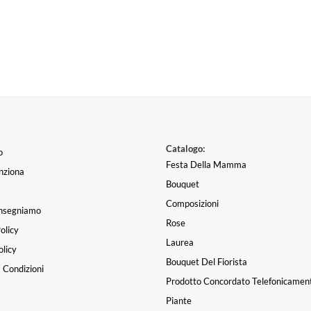
Catalogo:
o
Festa Della Mamma
nziona
Bouquet
Composizioni
nsegniamo
Rose
olicy
Laurea
licy
Bouquet Del Fiorista
 Condizioni
Prodotto Concordato Telefonicamen
Piante