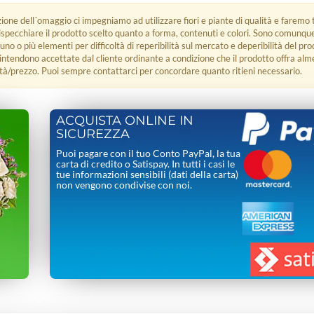
zione dell´omaggio ci impegniamo ad utilizzare fiori e piante di qualità e faremo t
rispecchiare il prodotto scelto quanto a forma, contenuti e colori. Sono comunq
 uno o più elementi per difficoltà di reperibilità sul mercato e deperibilità del pro
i intendono accettate dal cliente ordinante a condizione che il prodotto offra alm
tà/prezzo. Puoi sempre contattarci per concordare quanto ritieni necessario.
ACQUISTA ONLINE IN
SICUREZZA
Puoi pagare con il tuo Conto PayPal, la tua
carta di credito o Satispay. In tutti i casi le
tue informazioni sensibili (dati della carta)
non vengono condivise con noi.