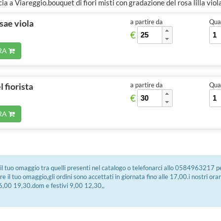
ucia a Viareggio.bouquet di fiori misti con gradazione del rosa lilla viol
sae viola
a partire da
Quan
€
RA
 fiorista
a partire da
Quan
€
RA
 il tuo omaggio tra quelli presenti nel catalogo o telefonarci allo 0584963217 
e il tuo omaggio,gli ordini sono accettati in giornata fino alle 17,00.i nostri orar
,00 19,30.dom e festivi 9,00 12,30,,