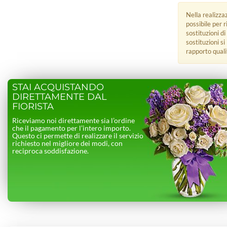
Nella realizza
possibile per 
sostituzioni di
sostituzioni s
rapporto quali
STAI ACQUISTANDO
DIRETTAMENTE DAL
FIORISTA
Riceviamo noi direttamente sia l’ordine
che il pagamento per l’intero importo.
Questo ci permette di realizzare il servizio
richiesto nel migliore dei modi, con
reciproca soddisfazione.