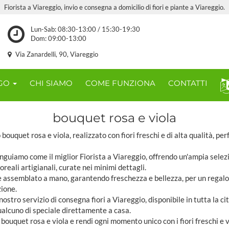
Fiorista a Viareggio, invio e consegna a domicilio di fiori e piante a Viareggio.
Lun-Sab: 08:30-13:00 / 15:30-19:30
Dom: 09:00-13:00
Via Zanardelli, 90, Viareggio
OGO
CHI SIAMO
COME FUNZIONA
CONTATTI
bouquet rosa e viola
 bouquet rosa e viola, realizzato con fiori freschi e di alta qualità, pe
inguiamo come il miglior Fiorista a Viareggio, offrendo un'ampia selez
oreali artigianali, curate nei minimi dettagli.
 assemblato a mano, garantendo freschezza e bellezza, per un regal
ione.
nostro servizio di consegna fiori a Viareggio, disponibile in tutta la cit
alcuno di speciale direttamente a casa.
o bouquet rosa e viola e rendi ogni momento unico con i fiori freschi e 