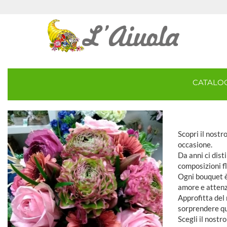
CATAL
Scopri il nostro
occasione.
Da anni ci dist
composizioni fl
Ogni bouquet è
amore e attenz
Approfitta del 
sorprendere qu
Scegli il nostr