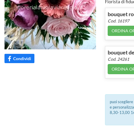
Fiorista di fid
bouquet ro
Cod. 16197
ORDINA O
bouquet del
Condividi
Cod. 24261
ORDINA O
puoi scegliere
e personalizzar
8,30-13,00 16