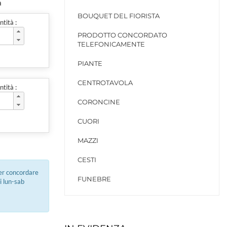
a
BOUQUET DEL FIORISTA
tità :
PRODOTTO CONCORDATO
TELEFONICAMENTE
PIANTE
CENTROTAVOLA
tità :
CORONCINE
CUORI
MAZZI
CESTI
per concordare
FUNEBRE
i lun-sab